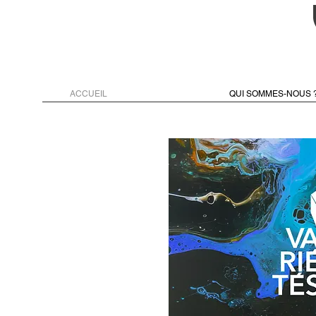
ACCUEIL
QUI SOMMES-NOUS 
La laïcité est le principe
politique et humaniste qui
fonde le régime des libertés
et des droits humains sur
l’impartialité du pouvoir civil
démocratique dégagé de
toute ingérence religieuse.
La Laïcité oblige l’État de
droit à assurer l’égalité, la
solidarité et l’émancipation
des citoyens.
La laïcité s’oppose à toute
tentative d’emprise privée
sur la sphère publique et à
tout ce qui entrave
l’émancipation des